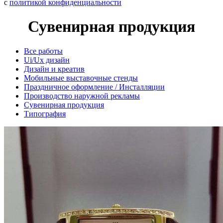
с
политикой конфиденциальности
Сувенирная продукция
Все работы
Ui/Ux дизайн
Дизайн и креатив
Мобильные выставочные стенды
Праздничное оформление / Инсталляции
Производство наружной рекламы
Сувенирная продукция
Типография