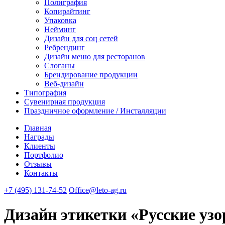
Полиграфия
Копирайтинг
Упаковка
Нейминг
Дизайн для соц сетей
Ребрендинг
Дизайн меню для ресторанов
Слоганы
Брендирование продукции
Веб-дизайн
Типография
Сувенирная продукция
Праздничное оформление / Инсталляции
Главная
Награды
Клиенты
Портфолио
Отзывы
Контакты
+7 (495) 131-74-52
Office@leto-ag.ru
Дизайн этикетки «Русские уз