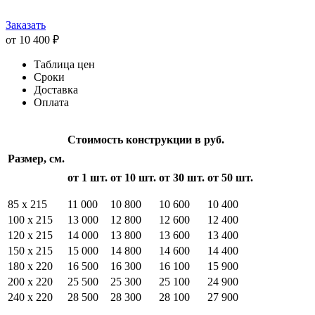
Заказать
от 10 400 ₽
Таблица цен
Сроки
Доставка
Оплата
Стоимость конструкции в руб.
Размер, см.
от 1 шт.
от 10 шт.
от 30 шт.
от 50 шт.
85 х 215
11 000
10 800
10 600
10 400
100 х 215
13 000
12 800
12 600
12 400
120 х 215
14 000
13 800
13 600
13 400
150 х 215
15 000
14 800
14 600
14 400
180 х 220
16 500
16 300
16 100
15 900
200 х 220
25 500
25 300
25 100
24 900
240 х 220
28 500
28 300
28 100
27 900