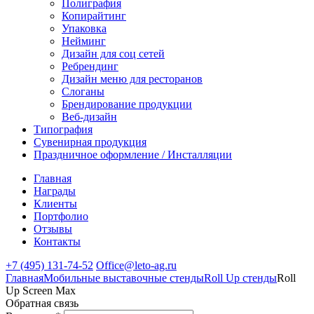
Полиграфия
Копирайтинг
Упаковка
Нейминг
Дизайн для соц сетей
Ребрендинг
Дизайн меню для ресторанов
Слоганы
Брендирование продукции
Веб-дизайн
Типография
Сувенирная продукция
Праздничное оформление / Инсталляции
Главная
Награды
Клиенты
Портфолио
Отзывы
Контакты
+7 (495) 131-74-52
Office@leto-ag.ru
Главная
Мобильные выставочные стенды
Roll Up стенды
Roll
Up Screen Max
Обратная связь