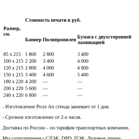
Стоимость печати в руб.
Размер,
см.
Бумага с двухсторонней
Баннер
Полипропилен
ламинацией
85 х 215
1 800
2 800
3 400
100 х 215
2 200
3 400
4 000
120 х 215
2 800
4 000
4 800
150 х 215
3 400
4 600
5 400
180 х 220
4 200
—
—
200 х 220
5 600
—
—
240 х 220
6 800
—
—
- Изготовление Ролл Ап стенда занимает от 1 дня.
- Срочное изготовление от 2-х часов.
Доставка по России – по тарифам транспортных компании.
Мы сотрудничаем с СДЭК, DPD, ПЭК, Деловые линии.