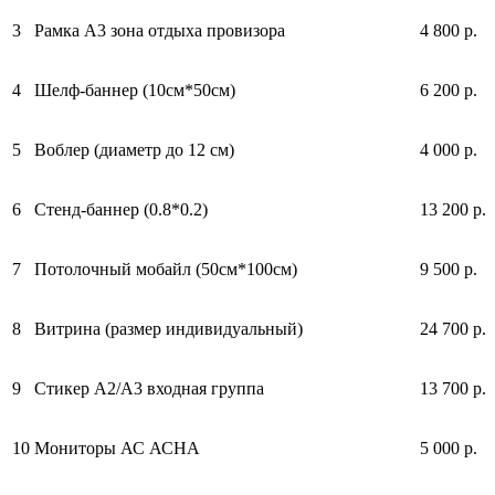
3
Рамка А3 зона отдыха провизора
4 800 р.
4
Шелф-баннер (10см*50см)
6 200 р.
5
Воблер (диаметр до 12 см)
4 000 р.
6
Стенд-баннер (0.8*0.2)
13 200 р.
7
Потолочный мобайл (50см*100см)
9 500 р.
8
Витрина (размер индивидуальный)
24 700 р.
9
Стикер А2/А3 входная группа
13 700 р.
10
Мониторы АС АСНА
5 000 р.