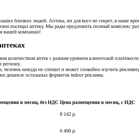
ших близких людей. Аптека, ни для кого не секрет, в наше вре
в жизни посещал аптеку. Мы рады предложить полный комплекс ра
я вашей компании!
аптеках
шим количеством аптек с разным уровнем клиентской платёжесп
 региону.
ди, человек никуда не спешит и может спокойно изучить реклам
но дешевле остальных форматов indoor рекламы.
мещения в месяц, без НДС
Цена размещения в месяц, с НДС
8 142 р.
6 490 р.