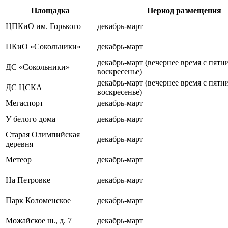
Площадка
Период размещения
ЦПКиО им. Горького
декабрь-март
ПКиО «Сокольники»
декабрь-март
декабрь-март (вечернее время с пятн
ДС «Сокольники»
воскресенье)
декабрь-март (вечернее время с пятн
ДС ЦСКА
воскресенье)
Мегаспорт
декабрь-март
У белого дома
декабрь-март
Старая Олимпийская
декабрь-март
деревня
Метеор
декабрь-март
На Петровке
декабрь-март
Парк Коломенское
декабрь-март
Можайское ш., д. 7
декабрь-март